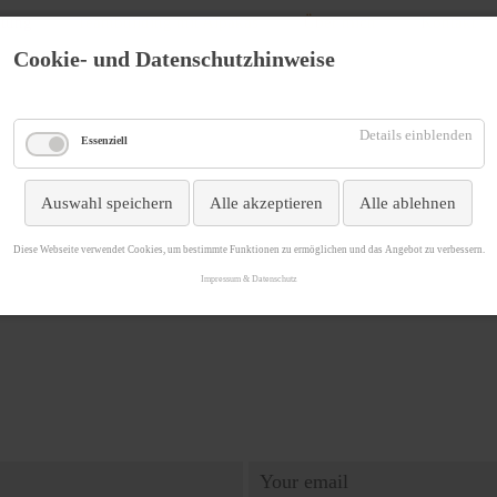
tung
Teambuilding mit Alpakas
Über mich
Kontakt
Cookie- und Datenschutzhinweise
Details einblenden
Essenziell
Auswahl speichern
Alle akzeptieren
Alle ablehnen
Diese Webseite verwendet Cookies, um bestimmte Funktionen zu ermöglichen und das Angebot zu verbessern.
Impressum & Datenschutz